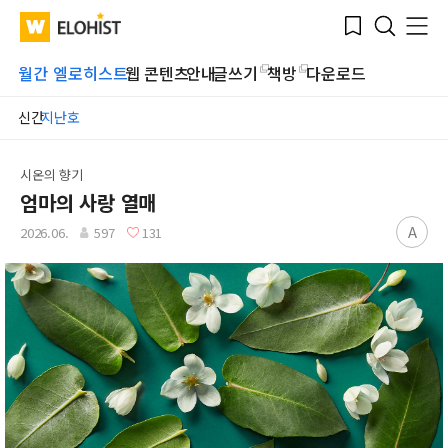
Submit
Bookmark
Menu
Clo
WATV
Elohist-
Search
Home
월간 엘로히스트
웹 콘텐츠
안내
글쓰기
책방
다운로드
신간
지난호
시온의 향기
엄마의 사랑 열매
A
2026.06.
597
131