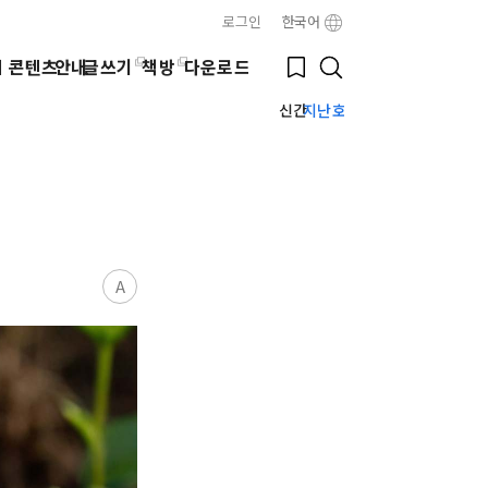
로그인
한국어
Close
Bookmark
웹 콘텐츠
안내
글쓰기
책방
다운로드
Search
신간
지난호
A