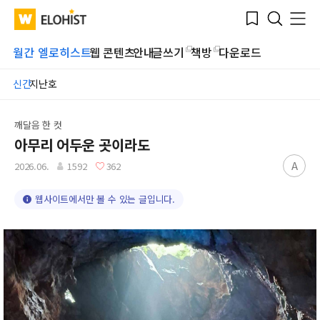
Submit
Bookmark
Menu
Clo
WATV
Elohist-
Search
Home
월간 엘로히스트
웹 콘텐츠
안내
글쓰기
책방
다운로드
신간
지난호
깨달음 한 컷
아무리 어두운 곳이라도
A
2026.06.
1592
362
웹사이트에서만 볼 수 있는 글입니다.