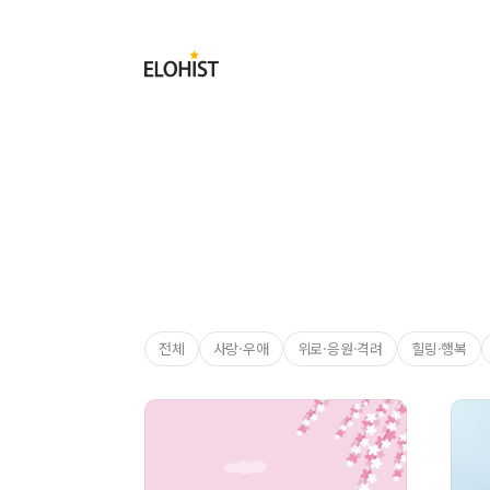
Submit
Elohist-
Home
전체
사랑·우애​
위로·​응원·격려​
힐링·​행복​