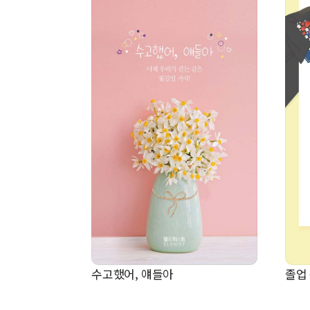
수고했어, 얘들아
졸업