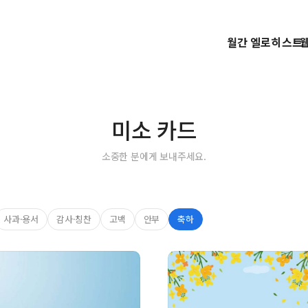
월간 엘로히스트
미소 카드
소중한 분에게 보내주세요.
사과·​용서​
​감사·​칭찬
​고백
​안부
​축하