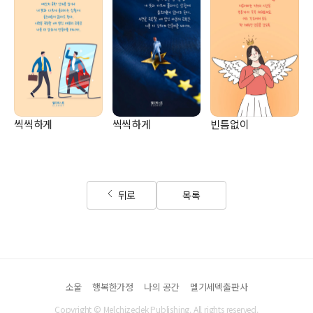
씩씩하게
씩씩하게
빈틈없이
뒤로
목록
소울
행복한가정
나의 공간
멜기세덱출판사
Copyright © Melchizedek Publishing. All rights reserved.