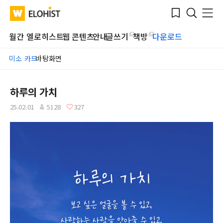
Submit
Bookmark
Menu
Clo
WATV
Elohist-
Search
Home
월간 엘로히스트
웹 콘텐츠
안내
글쓰기
책방
다운로드
미소 카드
바탕화면
하루의 가치
25.02.01
5128
327