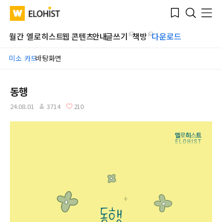
Submit
Bookmark
Menu
Clo
WATV
Elohist-
Search
Home
월간 엘로히스트
웹 콘텐츠
안내
글쓰기
책방
다운로드
미소 카드
바탕화면
동행
24.08.01
3714
210