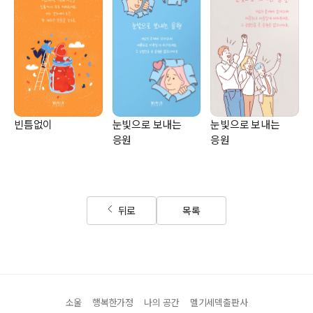
빈틈없이
눈빛으로 보내는
눈빛으로 보내는
응원
응원
뒤로
목록
소울
행복한가정
나의 공간
멜기세덱출판사