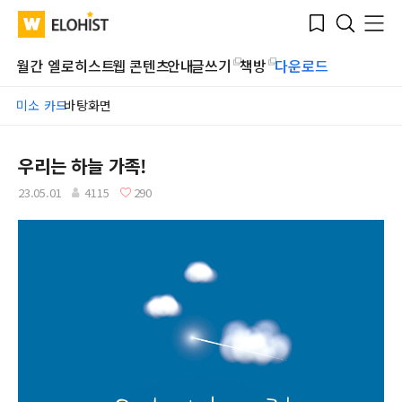
Submit
Bookmark
Menu
Clo
WATV
Elohist-
Search
Home
월간 엘로히스트
웹 콘텐츠
안내
글쓰기
책방
다운로드
미소 카드
바탕화면
우리는 하늘 가족!
23.05.01
4115
290