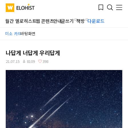
Submit
Bookmark
Menu
Clo
WATV
Elohist-
Search
Home
월간 엘로히스트
웹 콘텐츠
안내
글쓰기
책방
다운로드
미소 카드
바탕화면
나답게 너답게 우리답게
21.07.15
8109
398