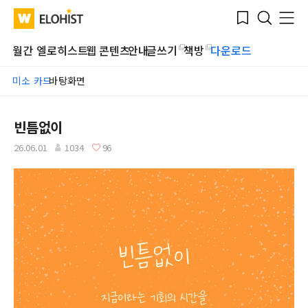
Submit
Bookmark
Menu
Clo
WATV
Elohist-
Search
Home
월간 엘로히스트
웹 콘텐츠
안내
글쓰기
책방
다운로드
미소 카드
바탕화면
빈틈없이
26.06.01
1034
96