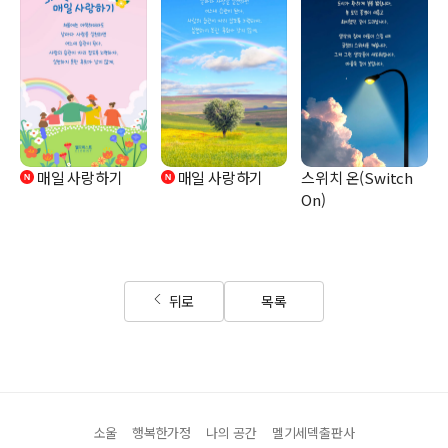
매일 사랑하기
매일 사랑하기
스위치 온(Switch
On)
뒤로
목록
소울
행복한가정
나의 공간
멜기세덱출판사