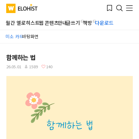
Submit
Bookmark
Menu
Clo
WATV
Elohist-
Search
Home
월간 엘로히스트
웹 콘텐츠
안내
글쓰기
책방
다운로드
미소 카드
바탕화면
함께하는 법
26.05.01
1589
140