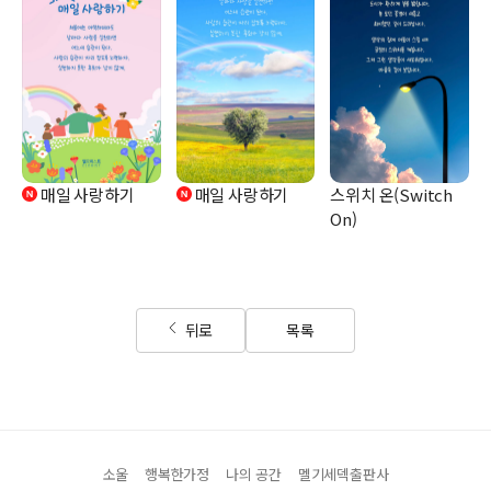
매일 사랑하기
매일 사랑하기
스위치 온(Switch
On)
뒤로
목록
소울
행복한가정
나의 공간
멜기세덱출판사