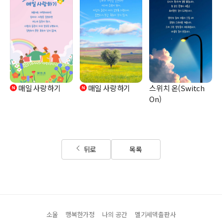
매일 사랑하기
매일 사랑하기
스위치 온(Switch
On)
뒤로
목록
소울
행복한가정
나의 공간
멜기세덱출판사