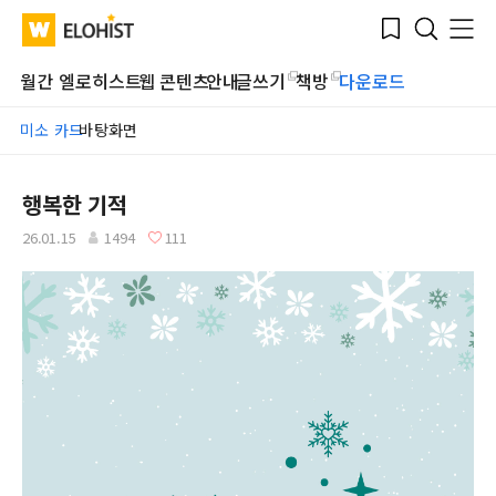
Submit
Bookmark
Menu
Clo
WATV
Elohist-
Search
Home
월간 엘로히스트
웹 콘텐츠
안내
글쓰기
책방
다운로드
미소 카드
바탕화면
행복한 기적
26.01.15
1494
111