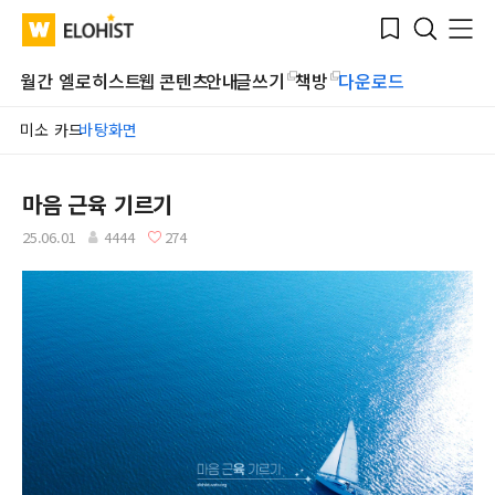
Submit
Bookmark
Menu
Clo
WATV
Elohist-
Search
Home
월간 엘로히스트
웹 콘텐츠
안내
글쓰기
책방
다운로드
미소 카드
바탕화면
마음 근육 기르기
25.06.01
4444
274