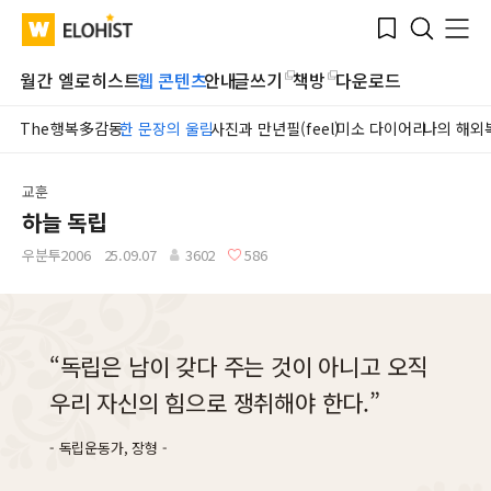
Submit
Bookmark
Menu
Clo
WATV
Elohist-
Search
Home
월간 엘로히스트
웹 콘텐츠
안내
글쓰기
책방
다운로드
The행복多감동
한 문장의 울림
사진과 만년필(feel)
미소 다이어리
나의 해외
교훈
하늘 독립
우분투2006
25.09.07
3602
586
“독립은 남이 갖다 주는 것이 아니고 오직
우리 자신의 힘으로 쟁취해야 한다.”
독립운동가, 장형