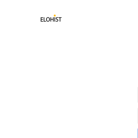
Submit
Elohist-
Home