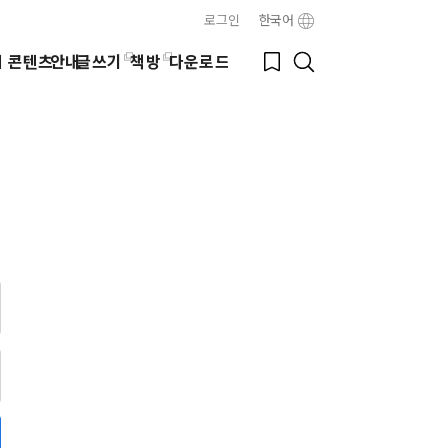
로그인
한국어
Close
Bookmark
웹 콘텐츠
안내
글쓰기
책방
다운로드
Search