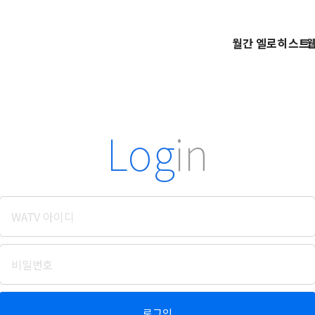
월간 엘로히스트
Log
in
로그인