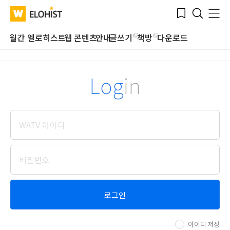
Submit
Bookmark
Menu
Clo
WATV
Elohist-
Search
Home
월간 엘로히스트
웹 콘텐츠
안내
글쓰기
책방
다운로드
Log
in
로그인
아이디 저장