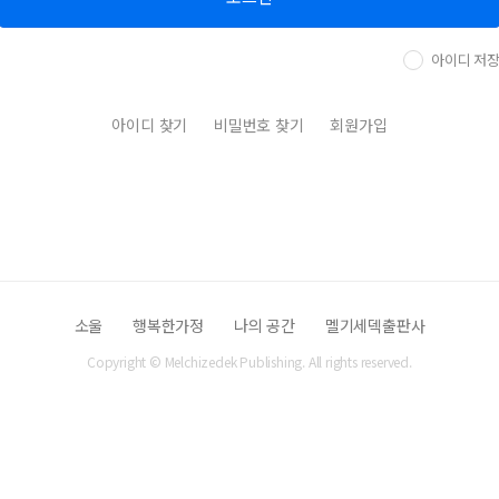
아이디 저
아이디 찾기
비밀번호 찾기
회원가입
소울
행복한가정
나의 공간
멜기세덱출판사
Copyright © Melchizedek Publishing. All rights reserved.