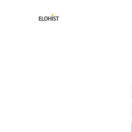
Submit
Elohist-
Home