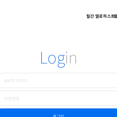
월간 엘로히스트
Log
in
로그인