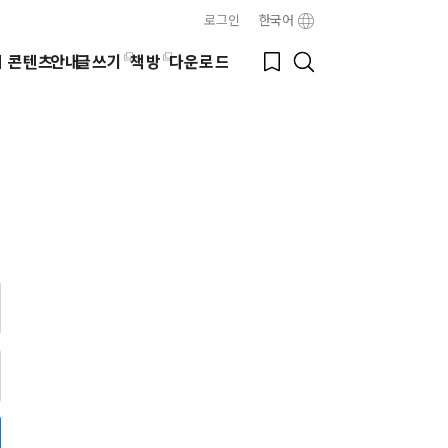
로그인
한국어
Close
Bookmark
웹 콘텐츠
안내
글쓰기
책방
다운로드
Search