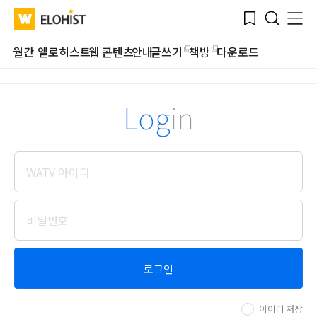
Submit
Bookmark
Menu
Clo
WATV
Elohist-
Search
Home
월간 엘로히스트
웹 콘텐츠
안내
글쓰기
책방
다운로드
Log
in
로그인
아이디 저장