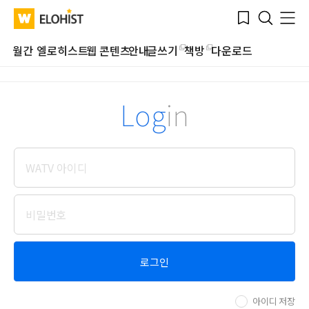
Submit
Bookmark
Menu
Clo
WATV
Elohist-
Search
Home
월간 엘로히스트
웹 콘텐츠
안내
글쓰기
책방
다운로드
Log
in
로그인
아이디 저장