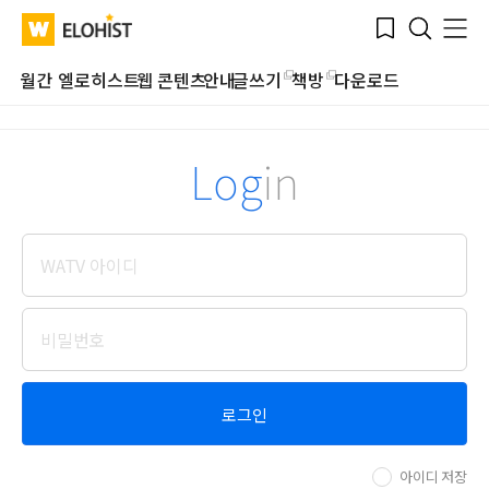
Submit
Bookmark
Menu
Clo
WATV
Elohist-
Search
Home
월간 엘로히스트
웹 콘텐츠
안내
글쓰기
책방
다운로드
Log
in
로그인
아이디 저장