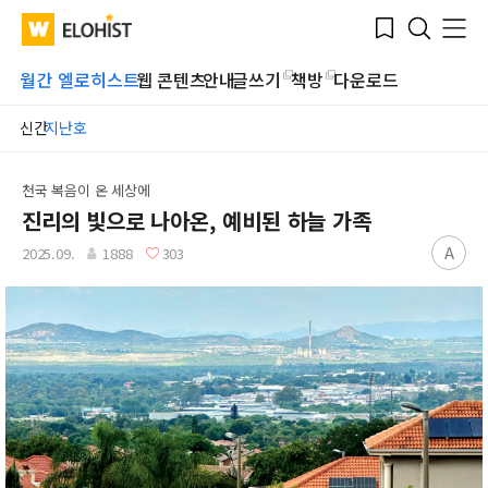
Submit
Bookmark
Menu
Clo
WATV
Elohist-
Search
Home
월간 엘로히스트
웹 콘텐츠
안내
글쓰기
책방
다운로드
신간
지난호
천국 복음이 온 세상에
진리의 빛으로 나아온, 예비된 하늘 가족
A
2025.09.
1888
303