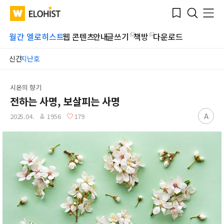
Submit
Bookmark
Menu
Clo
WATV
Elohist-
Search
Home
월간 엘로히스트
웹 콘텐츠
안내
글쓰기
책방
다운로드
신간
지난호
시온의 향기
전하는 사명, 보살피는 사명
A
2025.04.
1956
179