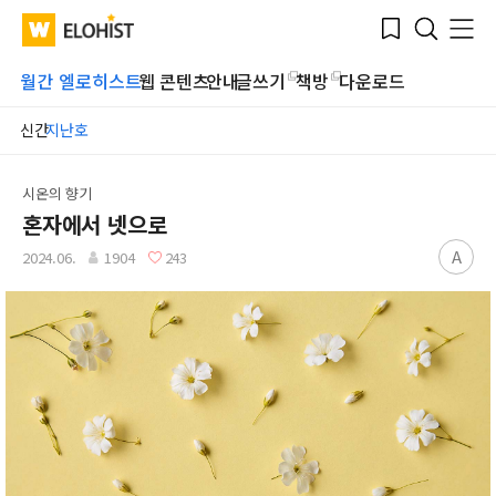
Submit
Bookmark
Menu
Clo
WATV
Elohist-
Search
Home
월간 엘로히스트
웹 콘텐츠
안내
글쓰기
책방
다운로드
신간
지난호
시온의 향기
혼자에서 넷으로
A
2024.06.
1904
243