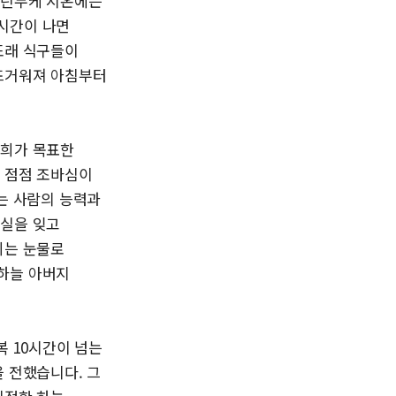
마린두케 시온에는
시간이 나면
또래 식구들이
 뜨거워져 아침부터
저희가 목표한
어 점점 조바심이
는 사람의 능력과
사실을 잊고
희는 눈물로
하늘 아버지
복 10시간이 넘는
 전했습니다. 그