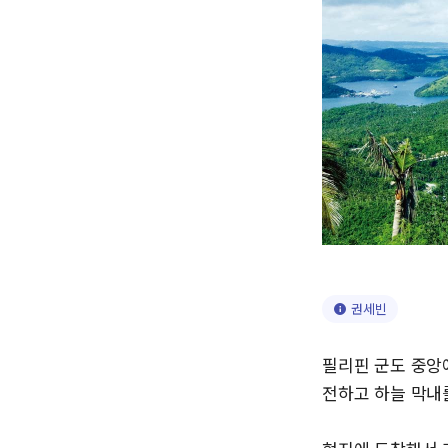
권세빈
필리핀 군도 중앙
전하고 하늘 막내