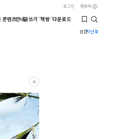
로그인
한국어
Close
Bookmark
웹 콘텐츠
안내
글쓰기
책방
다운로드
Search
신간
지난호
A