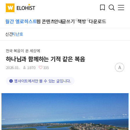
Submit
Bookmark
Menu
Clo
WATV
Elohist-
Search
Home
월간 엘로히스트
웹 콘텐츠
안내
글쓰기
책방
다운로드
신간
지난호
천국 복음이 온 세상에
하나님과 함께하는 기적 같은 복음
A
2026.01.
1870
335
웹사이트에서만 볼 수 있는 글입니다.