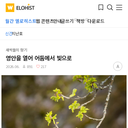
Submit
Bookmark
Menu
Clo
WATV
Elohist-
Search
Home
월간 엘로히스트
웹 콘텐츠
안내
글쓰기
책방
다운로드
신간
지난호
새싹들의 향기
영안을 열어 어둠에서 빛으로
A
2026.06.
891
217