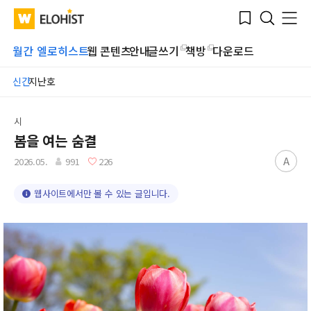
Submit
Bookmark
Menu
Clo
WATV
Elohist-
Search
Home
월간 엘로히스트
웹 콘텐츠
안내
글쓰기
책방
다운로드
신간
지난호
시
봄을 여는 숨결
A
2026.05.
991
226
웹사이트에서만 볼 수 있는 글입니다.