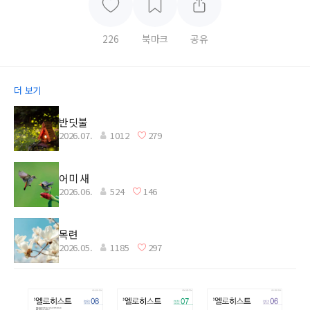
226
북마크
공유
더 보기
반딧불
2026.07.
1012
279
어미 새
2026.06.
524
146
목련
2026.05.
1185
297