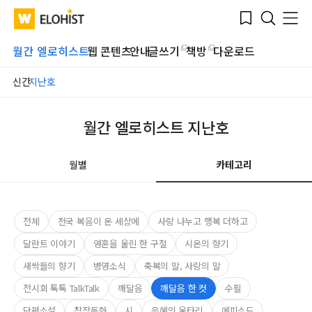
Submit
Bookmark
Menu
Clo
WATV
Elohist-
Search
Home
월간 엘로히스트
웹 콘텐츠
안내
글쓰기
책방
다운로드
신간
지난호
월간 엘로히스트 지난호
월별
카테고리
전체
천국 복음이 온 세상에
사랑 나누고 행복 더하고
달란트 이야기
영혼을 울린 한 구절
시온의 향기
새싹들의 향기
병영소식
축복의 말, 사랑의 말
전시회 톡톡 TalkTalk
깨달음
깨달음 한 컷
수필
단편소설
창작동화
시
은혜의 울타리
에피소드