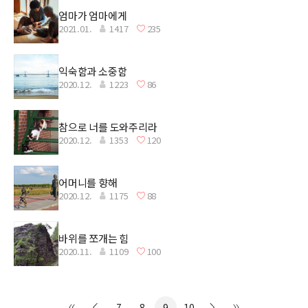
엄마가 엄마에게
2021.01.
1417
235
익숙함과 소중함
2020.12.
1223
86
참으로 너를 도와주리라
2020.12.
1353
120
어머니를 향해
2020.12.
1175
88
바위를 쪼개는 힘
2020.11.
1109
100
7
8
9
10