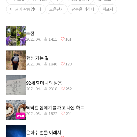
이 글이 감동입니다
도움닫기
감동을 더하다
뒤표지
초점
2021.04.
1411
161
함께 가는 길
2021.04.
1846
128
92세 할머니의 믿음
2021.04.
2318
262
딱딱한 껍데기를 깨고 나온 하트
2021.03.
1922
204
은하수 별들 아래서